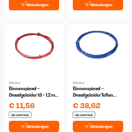
Winkelwagen
Winkelwagen
Weldkar
Weldkar
Binnenspiraal –
Binnenspiraal –
Draadgeleider 1.0 - 1.2 mm
Draadgeleider Teflon
3 meter
0,6/0,9 3 meter
€
11,56
€
38,62
Op voorraad
Op voorraad
Winkelwagen
Winkelwagen