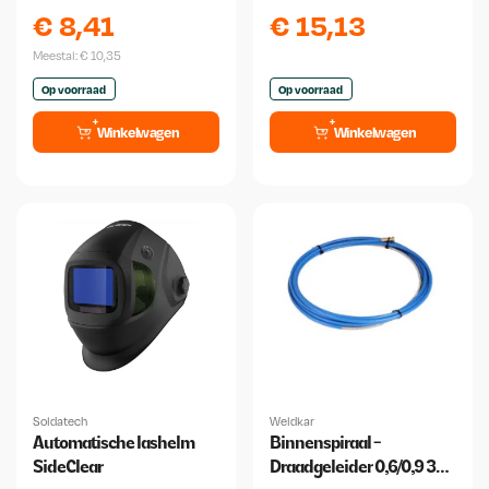
250x500 2 mm
Binzel
€
8,41
€
15,13
Meestal:
€
10,35
Op voorraad
Op voorraad
Winkelwagen
Winkelwagen
Soldatech
Weldkar
Automatische lashelm
Binnenspiraal -
SideClear
Draadgeleider 0,6/0,9 3