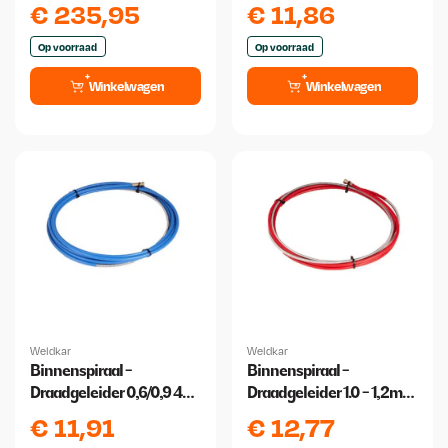
meter
€
235,95
€
11,86
Op voorraad
Op voorraad
Winkelwagen
Winkelwagen
Weldkar
Weldkar
Binnenspiraal -
Binnenspiraal -
Draadgeleider 0,6/0,9 4
Draadgeleider 1.0 - 1,2mm
meter
4 meter
€
11,91
€
12,77