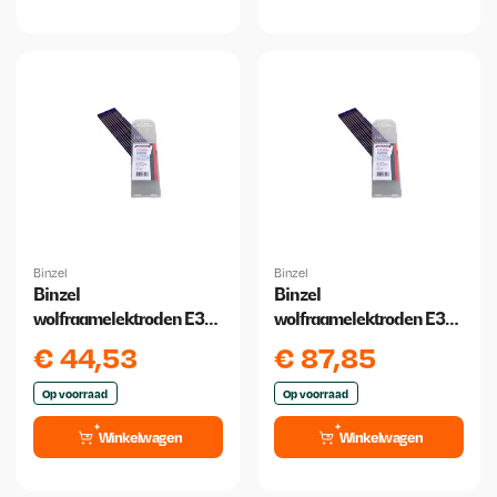
Binzel
Binzel
Binzel
Binzel
wolfraamelektroden E3
wolfraamelektroden E3
1.6 mm x 175 mm 10 stuks
2,4 x175mm paars 10
€
44,53
€
87,85
stuks
Op voorraad
Op voorraad
Winkelwagen
Winkelwagen