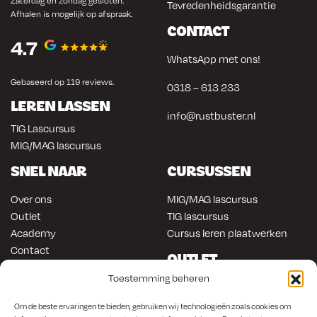
Zaterdag en zondag gesloten.
Tevredenheidsgarantie
Afhalen is mogelijk op afspraak.
CONTACT
4.7
WhatsApp met ons!
Gebaseerd op 119 reviews.
0318 – 613 233
LEREN LASSEN
info@rustbuster.nl
TIG Lascursus
MIG/MAG lascursus
SNEL NAAR
CURSUSSEN
Over ons
MIG/MAG lascursus
Outlet
TIG lascursus
Academy
Cursus leren plaatwerken
Contact
OUTLET
ONLINE KOPEN
Toestemming beheren
Gereedschap
Lasapparatuur
Om en in de auto werken
Om de beste ervaringen te bieden, gebruiken wij technologieën zoals cookies om