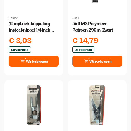
Falcon
5In 1
(Euro) Luchtkoppeling
5in1 MS Polymeer
Insteeknippel 1/4 inch
Patroon 290ml Zwart
Buitendraad
€
3,03
€
14,79
Op voorraad
Op voorraad
Winkelwagen
Winkelwagen