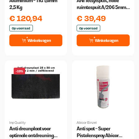
Aluminium - TIG 1,6mm
ANI Tectylspuit, holle
2,5 Kg
ruimtespuit A/206 5mm
Spuitmond + Slang
€
120,94
€
39,49
500mm
Op voorraad
Op voorraad
Winkelwagen
Winkelwagen
-19%
Inp Quality
Abicor Binzel
Anti dreunplaat voor
Anti spat - Super
optimale ontdreuning
Pistolenspray Abicor