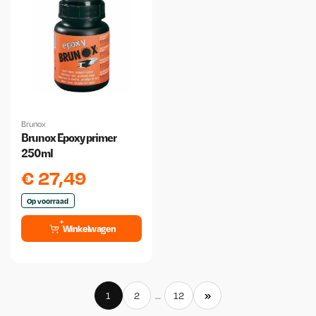
Brunox
Brunox Epoxy primer
250ml
€
27,49
Op voorraad
Winkelwagen
»
1
2
…
12