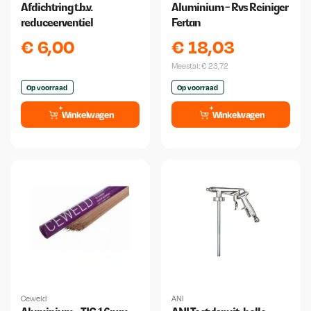
Afdichtring t.b.v.
Aluminium - Rvs Reiniger
reduceerventiel
Fertan
€
6,00
€
18,03
Meestal:
€
23,72
Op voorraad
Op voorraad
Winkelwagen
Winkelwagen
Ceweld
ANI