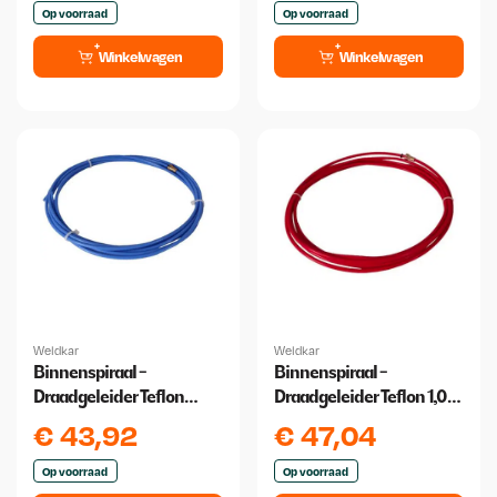
Op voorraad
Op voorraad
Winkelwagen
Winkelwagen
Weldkar
Weldkar
Binnenspiraal -
Binnenspiraal -
Draadgeleider Teflon
Draadgeleider Teflon 1,0
0,6/0,9 4 meter
/1,2 4 Meter
€
43,92
€
47,04
Op voorraad
Op voorraad