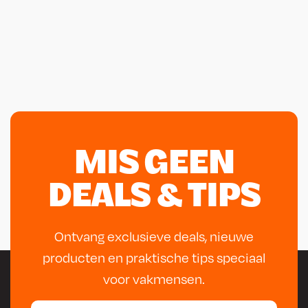
MIS GEEN
DEALS & TIPS
Ontvang exclusieve deals, nieuwe
producten en praktische tips speciaal
voor vakmensen.