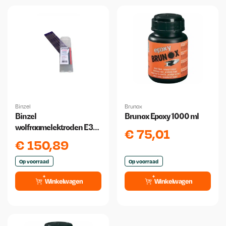
Binzel
Brunox
Binzel
Brunox Epoxy 1000 ml
wolfraamelektroden E3
€
75,01
3.2 mm x 175 mm 10 stuks
€
150,89
Op voorraad
Op voorraad
Winkelwagen
Winkelwagen