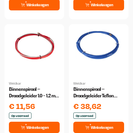
Winkelwagen
Winkelwagen
Weldkar
Weldkar
Binnenspiraal –
Binnenspiraal –
Draadgeleider 1.0 - 1.2 mm
Draadgeleider Teflon
3 meter
0,6/0,9 3 meter
€
11,56
€
38,62
Op voorraad
Op voorraad
Winkelwagen
Winkelwagen