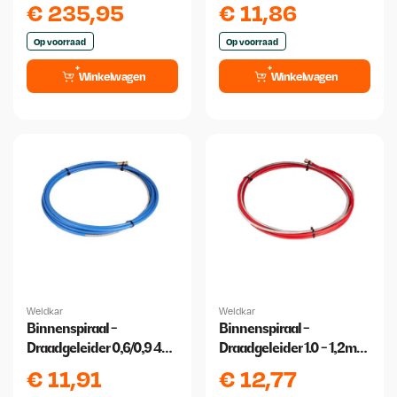
meter
€
235,95
€
11,86
Op voorraad
Op voorraad
Winkelwagen
Winkelwagen
Weldkar
Weldkar
Binnenspiraal -
Binnenspiraal -
Draadgeleider 0,6/0,9 4
Draadgeleider 1.0 - 1,2mm
meter
4 meter
€
11,91
€
12,77