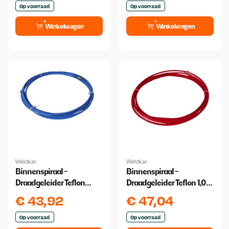
Op voorraad
Op voorraad
Winkelwagen
Winkelwagen
Weldkar
Weldkar
Binnenspiraal -
Binnenspiraal -
Draadgeleider Teflon
Draadgeleider Teflon 1,0
0,6/0,9 4 meter
/1,2 4 Meter
€
43,92
€
47,04
Op voorraad
Op voorraad