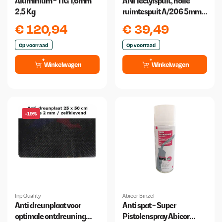
Aluminium - TIG 1,6mm
ANI Tectylspuit, holle
2,5 Kg
ruimtespuit A/206 5mm
Spuitmond + Slang
€
120,94
€
39,49
500mm
Op voorraad
Op voorraad
Winkelwagen
Winkelwagen
-19%
Inp Quality
Abicor Binzel
Anti dreunplaat voor
Anti spat - Super
optimale ontdreuning
Pistolenspray Abicor