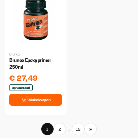
Brunox
Brunox Epoxy primer
250ml
€
27,49
Op voorraad
Winkelwagen
»
1
2
…
12