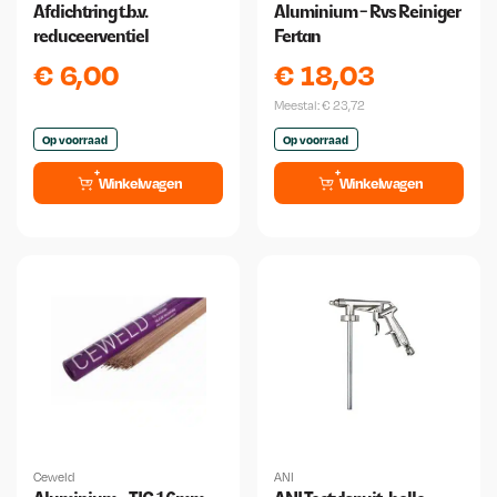
Afdichtring t.b.v.
Aluminium - Rvs Reiniger
reduceerventiel
Fertan
€
6,00
€
18,03
Meestal:
€
23,72
Op voorraad
Op voorraad
Winkelwagen
Winkelwagen
Ceweld
ANI