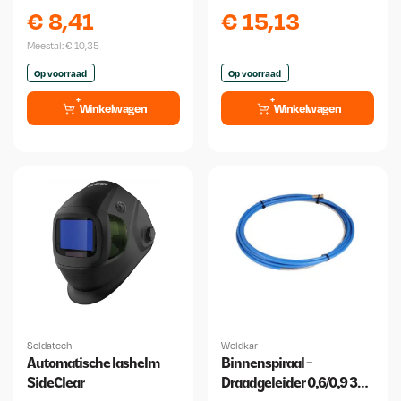
250x500 2 mm
Binzel
€
8,41
€
15,13
Meestal:
€
10,35
Op voorraad
Op voorraad
Winkelwagen
Winkelwagen
Soldatech
Weldkar
Automatische lashelm
Binnenspiraal -
SideClear
Draadgeleider 0,6/0,9 3