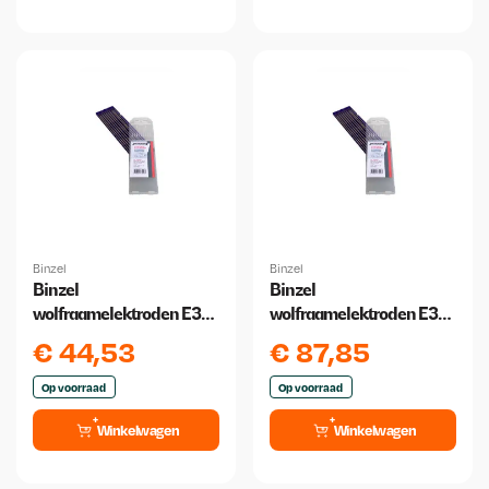
Binzel
Binzel
Binzel
Binzel
wolfraamelektroden E3
wolfraamelektroden E3
1.6 mm x 175 mm 10 stuks
2,4 x175mm paars 10
€
44,53
€
87,85
stuks
Op voorraad
Op voorraad
Winkelwagen
Winkelwagen