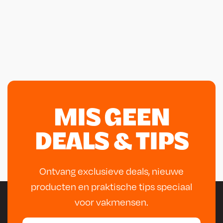
MIS GEEN
DEALS & TIPS
Ontvang exclusieve deals, nieuwe
producten en praktische tips speciaal
voor vakmensen.