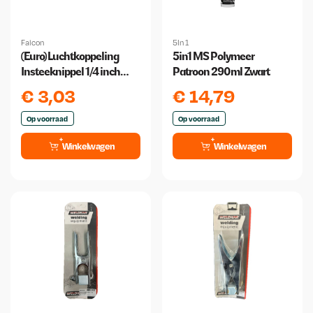
Falcon
5In 1
(Euro) Luchtkoppeling
5in1 MS Polymeer
Insteeknippel 1/4 inch
Patroon 290ml Zwart
Buitendraad
€
3,03
€
14,79
Op voorraad
Op voorraad
Winkelwagen
Winkelwagen