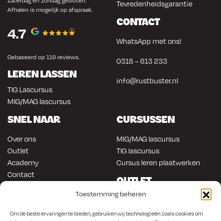
Zaterdag en zondag gesloten.
Tevredenheidsgarantie
Afhalen is mogelijk op afspraak.
CONTACT
4.7
WhatsApp met ons!
Gebaseerd op 119 reviews.
0318 – 613 233
LEREN LASSEN
info@rustbuster.nl
TIG Lascursus
MIG/MAG lascursus
SNEL NAAR
CURSUSSEN
Over ons
MIG/MAG lascursus
Outlet
TIG lascursus
Academy
Cursus leren plaatwerken
Contact
OUTLET
ONLINE KOPEN
Toestemming beheren
Gereedschap
Lasapparatuur
Om en in de auto werken
Om de beste ervaringen te bieden, gebruiken wij technologieën zoals cookies om