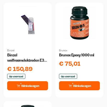
Binzel
Brunox
Binzel
Brunox Epoxy 1000 ml
wolfraamelektroden E3
€
75,01
3.2 mm x 175 mm 10 stuks
€
150,89
Op voorraad
Op voorraad
Winkelwagen
Winkelwagen