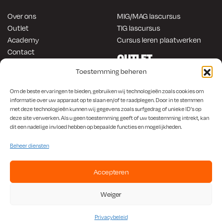
Over ons
MIG/MAG lascursus
Outlet
TIG lascursus
Academy
Cursus leren plaatwerken
Contact
OUTLET
ONLINE KOPEN
Toestemming beheren
Gereedschap
Lasapparatuur
Om en in de auto werken
Om de beste ervaringen te bieden, gebruiken wij technologieën zoals cookies om
informatie over uw apparaat op te slaan en/of te raadplegen. Door in te stemmen
Anti-roest producten
Lasapparatuur
met deze technologieën kunnen wij gegevens zoals surfgedrag of unieke ID's op
Werkplaats en automotive
Overige producten
deze site verwerken. Als u geen toestemming geeft of uw toestemming intrekt, kan
Autorestauratie en plaatwerk
dit een nadelige invloed hebben op bepaalde functies en mogelijkheden.
Beheer diensten
Accepteren
KvK
650.156.65 |
BTW
NL001923336B87 |
Bank
NL56 INGB 0008 1266 42
Weiger
Algemene Voorwaarden
|
Privacybeleid
Privacybeleid