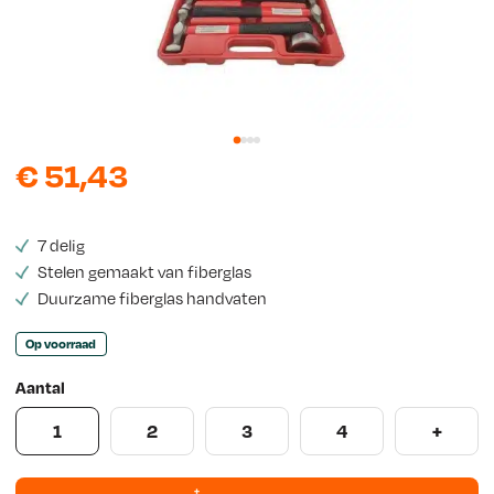
w
s
€
51,43
7 delig
Stelen gemaakt van fiberglas
Duurzame fiberglas handvaten
Op voorraad
Aantal
1
2
3
4
+